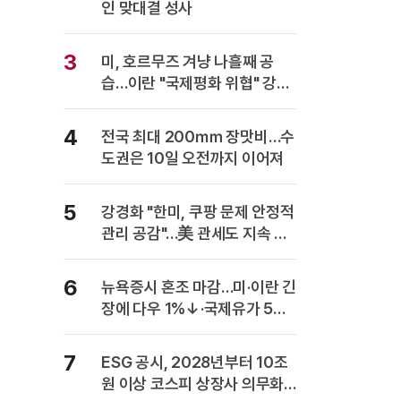
인 맞대결 성사
3
미, 호르무즈 겨냥 나흘째 공
습…이란 "국제평화 위협" 강력
반발
4
전국 최대 200㎜ 장맛비…수
도권은 10일 오전까지 이어져
5
강경화 "한미, 쿠팡 문제 안정적
관리 공감"…美 관세도 지속 협
의
6
뉴욕증시 혼조 마감…미·이란 긴
장에 다우 1%↓·국제유가 5%
급등
7
ESG 공시, 2028년부터 10조
원 이상 코스피 상장사 의무화…