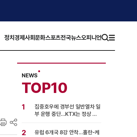
정치
경제
사회
문화
스포츠
전국뉴스
오피니언
NEWS
TOP10
1
집중호우에 경부선 일반열차 일
부 운행 중단…KTX는 정상 운
행
2
유럽 6개국 8강 안착…홀란-케