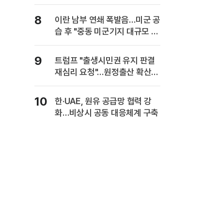
사업보고서에 담는다
8
이란 남부 연쇄 폭발음…미군 공
습 후 "중동 미군기지 대규모 보
복" 경고
9
트럼프 "출생시민권 유지 판결
재심리 요청"…원정출산 확산
주장
10
한·UAE, 원유 공급망 협력 강
화…비상시 공동 대응체계 구축