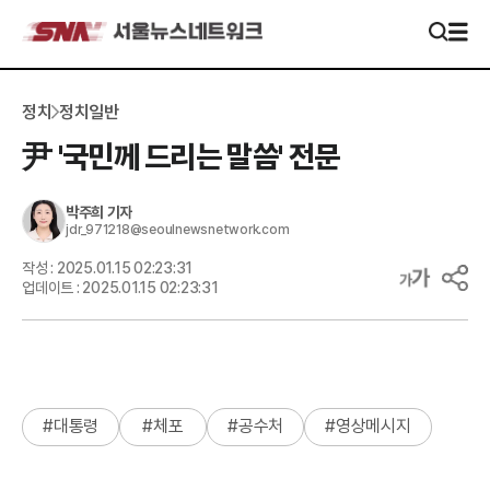
정치
정치일반
尹 '국민께 드리는 말씀' 전문
박주희
기자
jdr_971218@seoulnewsnetwork.com
작성 :
2025.01.15 02:23:31
업데이트 :
2025.01.15 02:23:31
#
대통령
#
체포
#
공수처
#
영상메시지