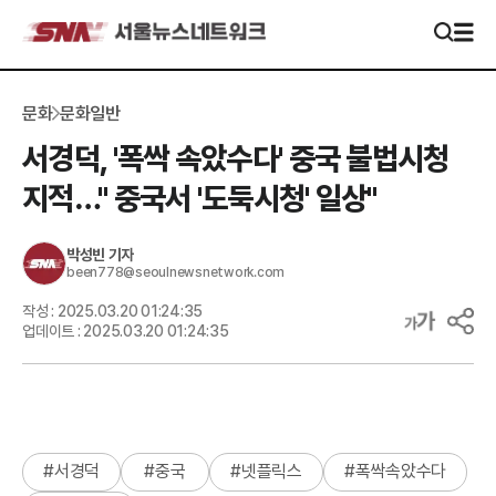
문화
문화일반
서경덕, '폭싹 속았수다' 중국 불법시청
지적…" 중국서 '도둑시청' 일상"
박성빈
기자
been778@seoulnewsnetwork.com
작성 :
2025.03.20 01:24:35
업데이트 :
2025.03.20 01:24:35
#
서경덕
#
중국
#
넷플릭스
#
폭싹속았수다