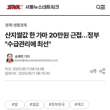
경제
생활경제
산지쌀값 한 가마 20만원 근접…정부
"수급관리에 최선"
송해연
기자
karen@seoulnewsnetwork.com
작성 :
2025.06.11 08:14:08
업데이트 :
2025.06.11 08:15:30
#
쌀
#
쌀값
#
정부양곡
#
재고