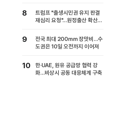
복" 경고
8
트럼프 "출생시민권 유지 판결
재심리 요청"…원정출산 확산
주장
9
전국 최대 200㎜ 장맛비…수
도권은 10일 오전까지 이어져
10
한·UAE, 원유 공급망 협력 강
화…비상시 공동 대응체계 구축