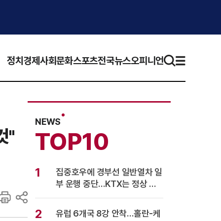
정치
경제
사회
문화
스포츠
전국뉴스
오피니언
NEWS
것"
TOP10
1
집중호우에 경부선 일반열차 일
부 운행 중단…KTX는 정상 운
행
2
유럽 6개국 8강 안착…홀란-케