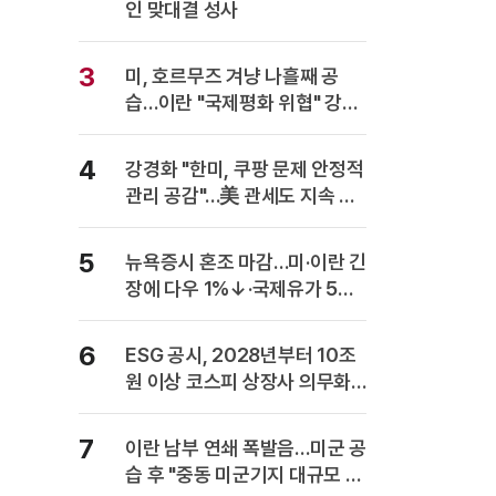
인 맞대결 성사
3
미, 호르무즈 겨냥 나흘째 공
습…이란 "국제평화 위협" 강력
반발
4
강경화 "한미, 쿠팡 문제 안정적
관리 공감"…美 관세도 지속 협
의
5
뉴욕증시 혼조 마감…미·이란 긴
장에 다우 1%↓·국제유가 5%
급등
6
ESG 공시, 2028년부터 10조
원 이상 코스피 상장사 의무화…
사업보고서에 담는다
7
이란 남부 연쇄 폭발음…미군 공
습 후 "중동 미군기지 대규모 보