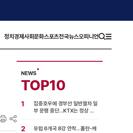
정치
경제
사회
문화
스포츠
전국뉴스
오피니언
NEWS
TOP10
1
집중호우에 경부선 일반열차 일
부 운행 중단…KTX는 정상 운
행
2
유럽 6개국 8강 안착…홀란-케