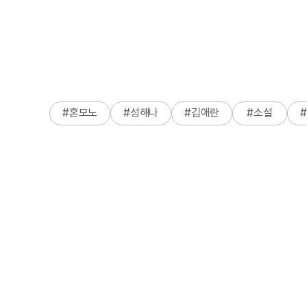
#
혼모노
#
성해나
#
김애란
#
소설
#