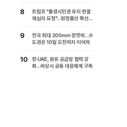
복" 경고
8
트럼프 "출생시민권 유지 판결
재심리 요청"…원정출산 확산
주장
9
전국 최대 200㎜ 장맛비…수
도권은 10일 오전까지 이어져
10
한·UAE, 원유 공급망 협력 강
화…비상시 공동 대응체계 구축