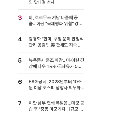
인 맞대결 성사
3
미, 호르무즈 겨냥 나흘째 공
습…이란 "국제평화 위협" 강력
반발
4
강경화 "한미, 쿠팡 문제 안정적
관리 공감"…美 관세도 지속 협
의
5
뉴욕증시 혼조 마감…미·이란 긴
장에 다우 1%↓·국제유가 5%
급등
6
ESG 공시, 2028년부터 10조
원 이상 코스피 상장사 의무화…
사업보고서에 담는다
7
이란 남부 연쇄 폭발음…미군 공
습 후 "중동 미군기지 대규모 보