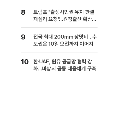
복" 경고
8
트럼프 "출생시민권 유지 판결
재심리 요청"…원정출산 확산
주장
9
전국 최대 200㎜ 장맛비…수
도권은 10일 오전까지 이어져
10
한·UAE, 원유 공급망 협력 강
화…비상시 공동 대응체계 구축