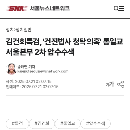
정치
정치일반
김건희특검, '건진법사 청탁의혹' 통일교
서울본부 2차 압수수색
송해연
기자
karen@seoulnewsnetwork.com
작성 :
2025.07.21 02:07:15
업데이트 :
2025.07.21 02:07:15
#
특검
#
김건희
#
통일교
#
압수수색