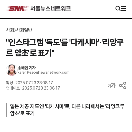
사회
사회일반
"인스타그램 '독도'를 '다케시마'·'리앙쿠
르 암초'로 표기"
송해연
기자
karen@seoulnewsnetwork.com
작성 :
2025.07.23 23:08:17
업데이트 :
2025.07.23 23:08:17
일본 제공 지도엔 '다케시마'로, 다른 나라에서는 '리앙크루
암초'로 표기