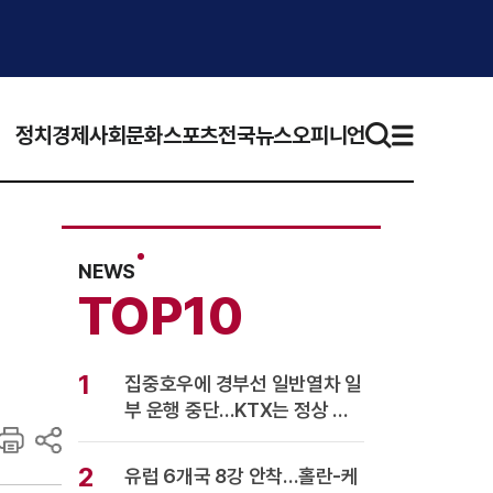
정치
경제
사회
문화
스포츠
전국뉴스
오피니언
NEWS
TOP10
1
집중호우에 경부선 일반열차 일
부 운행 중단…KTX는 정상 운
행
2
유럽 6개국 8강 안착…홀란-케