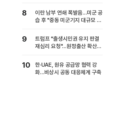
사업보고서에 담는다
8
이란 남부 연쇄 폭발음…미군 공
습 후 "중동 미군기지 대규모 보
복" 경고
9
트럼프 "출생시민권 유지 판결
재심리 요청"…원정출산 확산
주장
10
한·UAE, 원유 공급망 협력 강
화…비상시 공동 대응체계 구축