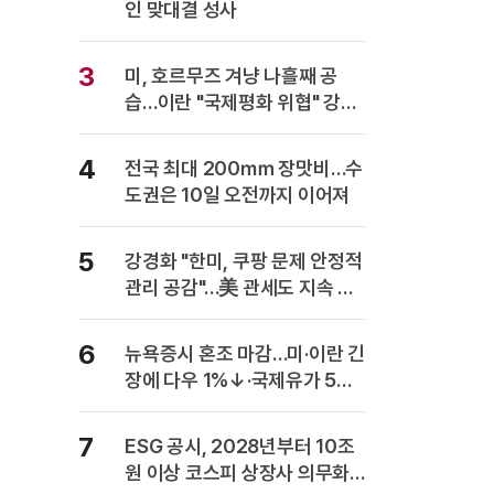
인 맞대결 성사
3
미, 호르무즈 겨냥 나흘째 공
습…이란 "국제평화 위협" 강력
반발
4
전국 최대 200㎜ 장맛비…수
도권은 10일 오전까지 이어져
5
강경화 "한미, 쿠팡 문제 안정적
관리 공감"…美 관세도 지속 협
의
6
뉴욕증시 혼조 마감…미·이란 긴
장에 다우 1%↓·국제유가 5%
급등
7
ESG 공시, 2028년부터 10조
원 이상 코스피 상장사 의무화…