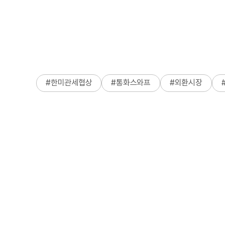
#
한미관세협상
#
통화스와프
#
외환시장