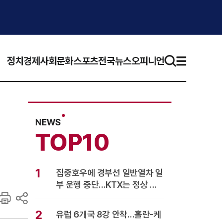
정치
경제
사회
문화
스포츠
전국뉴스
오피니언
NEWS
TOP10
1
집중호우에 경부선 일반열차 일
부 운행 중단…KTX는 정상 운
행
2
유럽 6개국 8강 안착…홀란-케