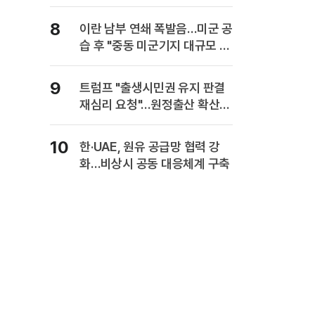
사업보고서에 담는다
8
이란 남부 연쇄 폭발음…미군 공
습 후 "중동 미군기지 대규모 보
복" 경고
9
트럼프 "출생시민권 유지 판결
재심리 요청"…원정출산 확산
주장
10
한·UAE, 원유 공급망 협력 강
화…비상시 공동 대응체계 구축