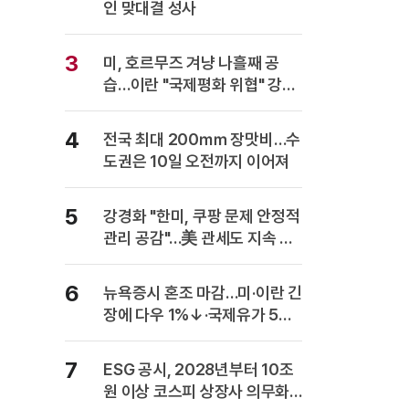
인 맞대결 성사
3
미, 호르무즈 겨냥 나흘째 공
습…이란 "국제평화 위협" 강력
반발
4
전국 최대 200㎜ 장맛비…수
도권은 10일 오전까지 이어져
5
강경화 "한미, 쿠팡 문제 안정적
관리 공감"…美 관세도 지속 협
의
6
뉴욕증시 혼조 마감…미·이란 긴
장에 다우 1%↓·국제유가 5%
급등
7
ESG 공시, 2028년부터 10조
원 이상 코스피 상장사 의무화…