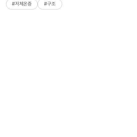
#
저체온증
#
구조