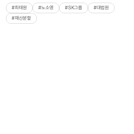
#
최태원
#
노소영
#
SK그룹
#
대법원
#
재산분할