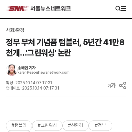
사회
환경
정부 부처 기념품 텀블러, 5년간 41만8
천개…'그린워싱' 논란
송해연
기자
karen@seoulnewsnetwork.com
작성 :
2025.10.14 07:17:31
업데이트 :
2025.10.14 07:17:31
#
텀블러
#
그린워싱
#
친환경
#
정부