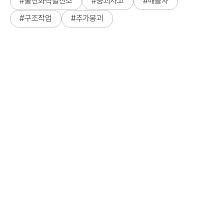
#
울산화력발전소
#
붕괴사고
#
매몰자
#
구조작업
#
추가붕괴