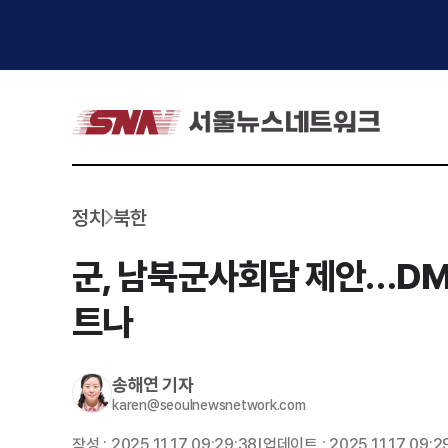
정치
북한
군, 남북군사회담 제안…DMZ
트나
송해연
기자
karen@seoulnewsnetwork.com
작성 :
2025.11.17 09:29:38
업데이트 :
2025.11.17 09:2
|