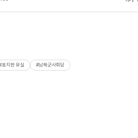
#
표지판 유실
#
남북군사회담