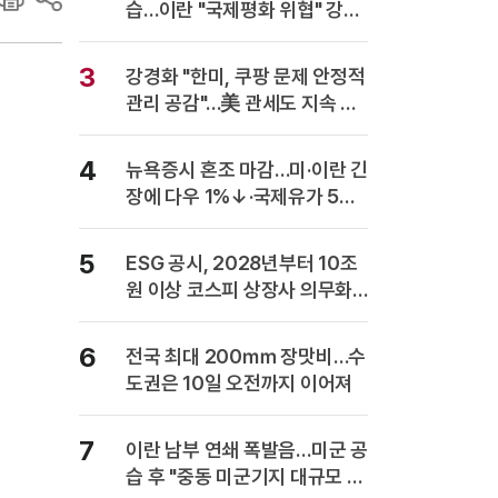
습…이란 "국제평화 위협" 강력
반발
3
강경화 "한미, 쿠팡 문제 안정적
관리 공감"…美 관세도 지속 협
의
4
뉴욕증시 혼조 마감…미·이란 긴
장에 다우 1%↓·국제유가 5%
급등
5
ESG 공시, 2028년부터 10조
원 이상 코스피 상장사 의무화…
사업보고서에 담는다
6
전국 최대 200㎜ 장맛비…수
도권은 10일 오전까지 이어져
7
이란 남부 연쇄 폭발음…미군 공
습 후 "중동 미군기지 대규모 보