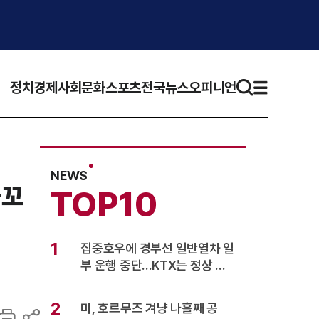
정치
경제
사회
문화
스포츠
전국뉴스
오피니언
NEWS
물꼬
TOP10
1
집중호우에 경부선 일반열차 일
부 운행 중단…KTX는 정상 운
행
2
미, 호르무즈 겨냥 나흘째 공