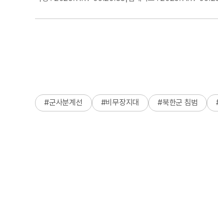
#
군사분계선
#
비무장지대
#
북한군 침범