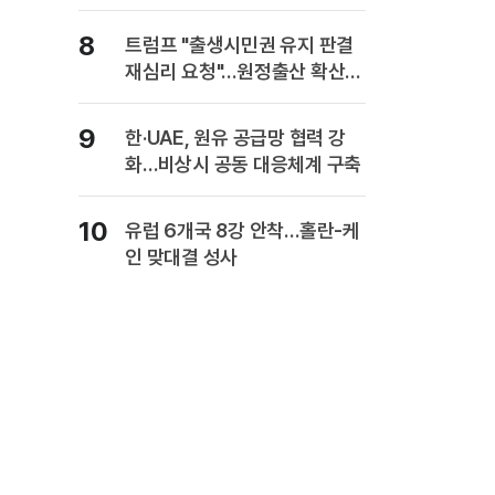
복" 경고
8
트럼프 "출생시민권 유지 판결
재심리 요청"…원정출산 확산
주장
9
한·UAE, 원유 공급망 협력 강
화…비상시 공동 대응체계 구축
10
유럽 6개국 8강 안착…홀란-케
인 맞대결 성사