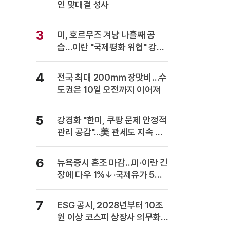
인 맞대결 성사
3
미, 호르무즈 겨냥 나흘째 공
습…이란 "국제평화 위협" 강력
반발
4
전국 최대 200㎜ 장맛비…수
도권은 10일 오전까지 이어져
5
강경화 "한미, 쿠팡 문제 안정적
관리 공감"…美 관세도 지속 협
의
6
뉴욕증시 혼조 마감…미·이란 긴
장에 다우 1%↓·국제유가 5%
급등
7
ESG 공시, 2028년부터 10조
원 이상 코스피 상장사 의무화…