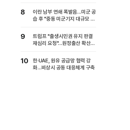
사업보고서에 담는다
8
이란 남부 연쇄 폭발음…미군 공
습 후 "중동 미군기지 대규모 보
복" 경고
9
트럼프 "출생시민권 유지 판결
재심리 요청"…원정출산 확산
주장
10
한·UAE, 원유 공급망 협력 강
화…비상시 공동 대응체계 구축