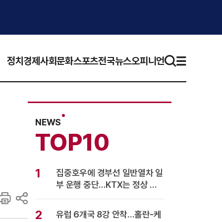
정치
경제
사회
문화
스포츠
전국뉴스
오피니언
NEWS
TOP10
1
집중호우에 경부선 일반열차 일
부 운행 중단…KTX는 정상 운
행
2
유럽 6개국 8강 안착…홀란-케