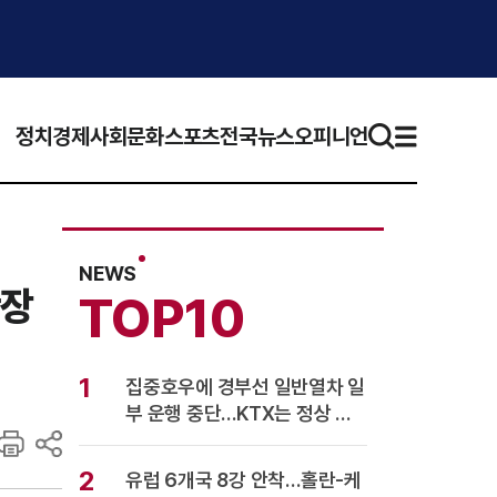
정치
경제
사회
문화
스포츠
전국뉴스
오피니언
NEWS
확장
TOP10
1
집중호우에 경부선 일반열차 일
부 운행 중단…KTX는 정상 운
행
2
유럽 6개국 8강 안착…홀란-케