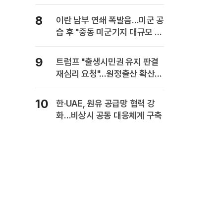
사업보고서에 담는다
8
이란 남부 연쇄 폭발음…미군 공
습 후 "중동 미군기지 대규모 보
복" 경고
9
트럼프 "출생시민권 유지 판결
재심리 요청"…원정출산 확산
주장
10
한·UAE, 원유 공급망 협력 강
화…비상시 공동 대응체계 구축