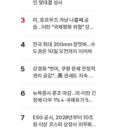
인 맞대결 성사
3
미, 호르무즈 겨냥 나흘째 공
습…이란 "국제평화 위협" 강력
반발
4
전국 최대 200㎜ 장맛비…수
도권은 10일 오전까지 이어져
5
강경화 "한미, 쿠팡 문제 안정적
관리 공감"…美 관세도 지속 협
의
6
뉴욕증시 혼조 마감…미·이란 긴
장에 다우 1%↓·국제유가 5%
급등
7
ESG 공시, 2028년부터 10조
원 이상 코스피 상장사 의무화…