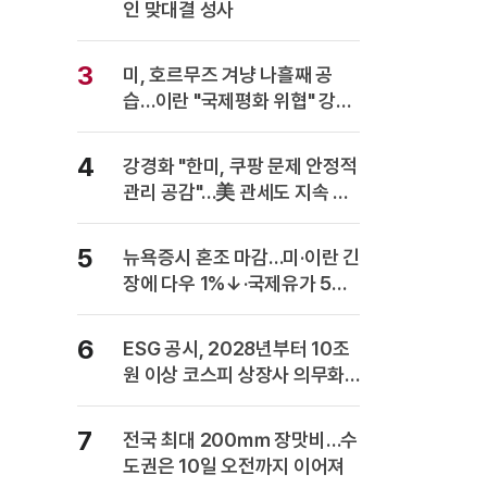
인 맞대결 성사
3
미, 호르무즈 겨냥 나흘째 공
습…이란 "국제평화 위협" 강력
반발
4
강경화 "한미, 쿠팡 문제 안정적
관리 공감"…美 관세도 지속 협
의
5
뉴욕증시 혼조 마감…미·이란 긴
장에 다우 1%↓·국제유가 5%
급등
6
ESG 공시, 2028년부터 10조
원 이상 코스피 상장사 의무화…
사업보고서에 담는다
7
전국 최대 200㎜ 장맛비…수
도권은 10일 오전까지 이어져