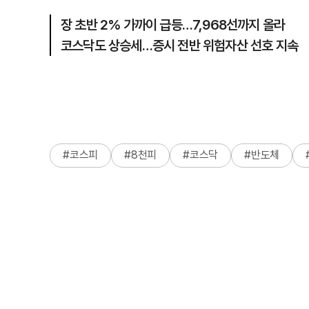
장 초반 2% 가까이 급등…7,968선까지 올라
코스닥도 상승세…증시 전반 위험자산 선호 지속
#
코스피
#
8천피
#
코스닥
#
반도체