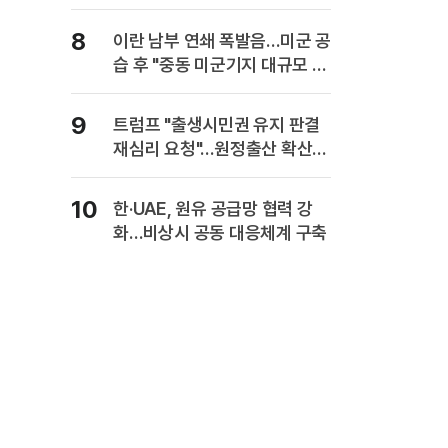
8
이란 남부 연쇄 폭발음…미군 공
습 후 "중동 미군기지 대규모 보
복" 경고
9
트럼프 "출생시민권 유지 판결
재심리 요청"…원정출산 확산
주장
10
한·UAE, 원유 공급망 협력 강
화…비상시 공동 대응체계 구축