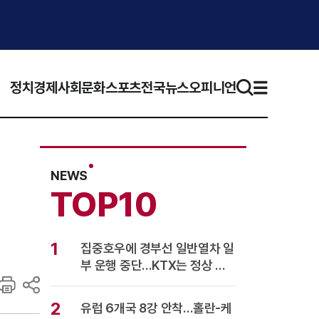
정치
경제
사회
문화
스포츠
전국뉴스
오피니언
NEWS
TOP10
1
집중호우에 경부선 일반열차 일
부 운행 중단…KTX는 정상 운
행
2
유럽 6개국 8강 안착…홀란-케