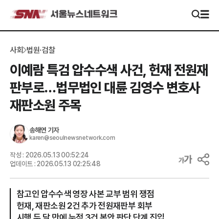
사회
법원·검찰
이예람 특검 압수수색 사건, 헌재 전원재
판부로…법무법인 대륜 김영수 변호사
재판소원 주목
송해연
기자
karen@seoulnewsnetwork.com
작성 :
2026.05.13 00:52:24
업데이트 :
2026.05.13 02:25:48
참고인 압수수색 영장 사본 교부 범위 쟁점
헌재, 재판소원 2건 추가 전원재판부 회부
시행 두 달 만에 누적 3건 본안 판단 단계 진입