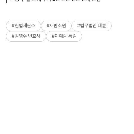
#
헌법재판소
#
재판소원
#
법무법인 대륜
#
김영수 변호사
#
이예람 특검