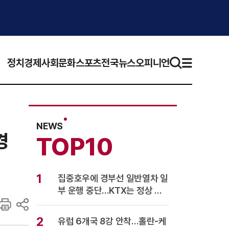
정치
경제
사회
문화
스포츠
전국뉴스
오피니언
NEWS
경
TOP10
1
집중호우에 경부선 일반열차 일
부 운행 중단…KTX는 정상 운
행
2
유럽 6개국 8강 안착…홀란-케