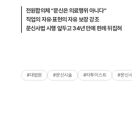
전원합의체 “문신은 의료행위 아니다”
직업의 자유·표현의 자유 보장 강조
문신사법 시행 앞두고 34년 만에 판례 뒤집혀
#
대법원
#
문신시술
#
타투이스트
#
문신