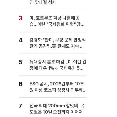
인 맞대결 성사
3
미, 호르무즈 겨냥 나흘째 공
습…이란 "국제평화 위협" 강력
반발
4
강경화 "한미, 쿠팡 문제 안정적
관리 공감"…美 관세도 지속 협
의
5
뉴욕증시 혼조 마감…미·이란 긴
장에 다우 1%↓·국제유가 5%
급등
6
ESG 공시, 2028년부터 10조
원 이상 코스피 상장사 의무화…
사업보고서에 담는다
7
전국 최대 200㎜ 장맛비…수
도권은 10일 오전까지 이어져