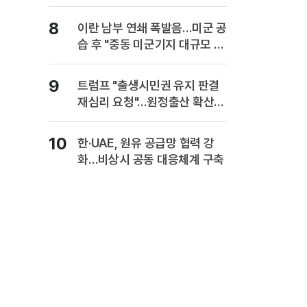
8
이란 남부 연쇄 폭발음…미군 공
습 후 "중동 미군기지 대규모 보
복" 경고
9
트럼프 "출생시민권 유지 판결
재심리 요청"…원정출산 확산
주장
10
한·UAE, 원유 공급망 협력 강
화…비상시 공동 대응체계 구축