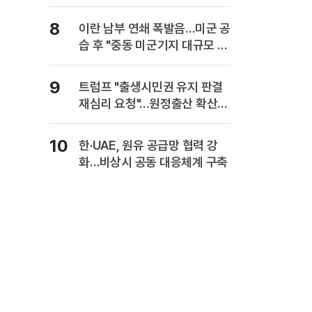
8
이란 남부 연쇄 폭발음…미군 공
습 후 "중동 미군기지 대규모 보
복" 경고
9
트럼프 "출생시민권 유지 판결
재심리 요청"…원정출산 확산
주장
10
한·UAE, 원유 공급망 협력 강
화…비상시 공동 대응체계 구축