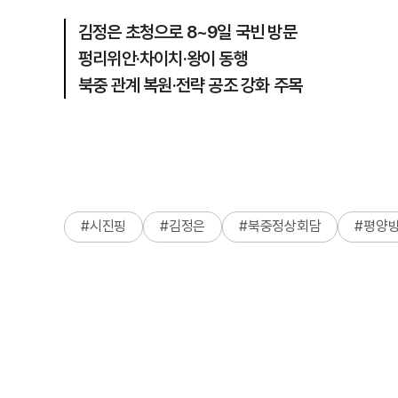
김정은 초청으로 8~9일 국빈 방문
펑리위안·차이치·왕이 동행
북중 관계 복원·전략 공조 강화 주목
#
시진핑
#
김정은
#
북중정상회담
#
평양