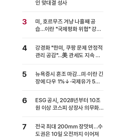
인 맞대결 성사
3
미, 호르무즈 겨냥 나흘째 공
습…이란 "국제평화 위협" 강력
반발
4
강경화 "한미, 쿠팡 문제 안정적
관리 공감"…美 관세도 지속 협
의
5
뉴욕증시 혼조 마감…미·이란 긴
장에 다우 1%↓·국제유가 5%
급등
6
ESG 공시, 2028년부터 10조
원 이상 코스피 상장사 의무화…
사업보고서에 담는다
7
전국 최대 200㎜ 장맛비…수
도권은 10일 오전까지 이어져