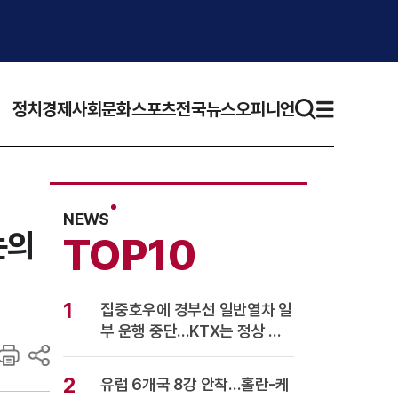
정치
경제
사회
문화
스포츠
전국뉴스
오피니언
NEWS
논의
TOP10
1
집중호우에 경부선 일반열차 일
부 운행 중단…KTX는 정상 운
행
2
유럽 6개국 8강 안착…홀란-케