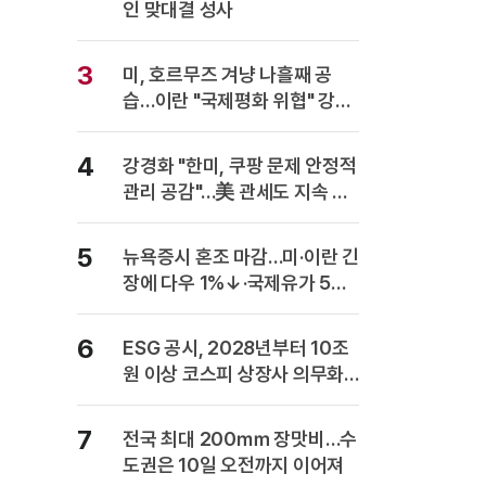
인 맞대결 성사
3
미, 호르무즈 겨냥 나흘째 공
습…이란 "국제평화 위협" 강력
반발
4
강경화 "한미, 쿠팡 문제 안정적
관리 공감"…美 관세도 지속 협
의
5
뉴욕증시 혼조 마감…미·이란 긴
장에 다우 1%↓·국제유가 5%
급등
6
ESG 공시, 2028년부터 10조
원 이상 코스피 상장사 의무화…
사업보고서에 담는다
7
전국 최대 200㎜ 장맛비…수
도권은 10일 오전까지 이어져