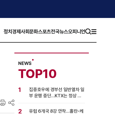
정치
경제
사회
문화
스포츠
전국뉴스
오피니언
NEWS
TOP10
1
집중호우에 경부선 일반열차 일
부 운행 중단…KTX는 정상 운
행
2
유럽 6개국 8강 안착…홀란-케