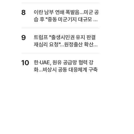
8
이란 남부 연쇄 폭발음…미군 공
습 후 "중동 미군기지 대규모 보
복" 경고
9
트럼프 "출생시민권 유지 판결
재심리 요청"…원정출산 확산
주장
10
한·UAE, 원유 공급망 협력 강
화…비상시 공동 대응체계 구축